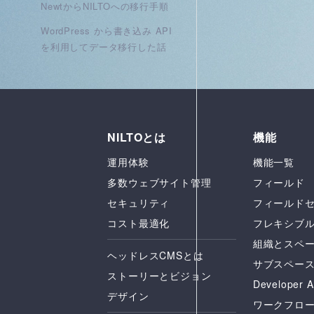
NewtからNILTOへの移行手順
WordPress から書き込み API
を利用してデータ移行した話
NILTOとは
機能
運用体験
機能一覧
多数ウェブサイト管理
フィールド
セキュリティ
フィールド
コスト最適化
フレキシブ
組織とスペ
ヘッドレスCMSとは
サブスペー
ストーリーとビジョン
Developer A
デザイン
ワークフロ