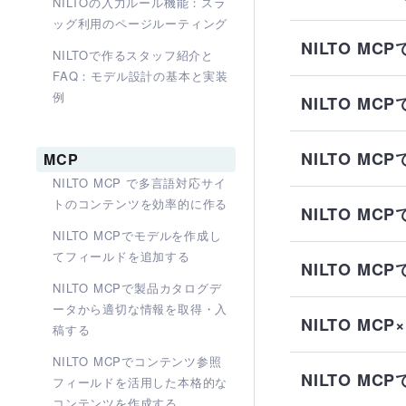
NILTOの入力ルール機能：スラ
ッグ利用のページルーティング
NILTO 
NILTOで作るスタッフ紹介と
FAQ：モデル設計の基本と実装
例
NILTO 
NILTO M
MCP
NILTO MCP で多言語対応サイ
トのコンテンツを効率的に作る
NILTO 
NILTO MCPでモデルを作成し
てフィールドを追加する
NILTO M
NILTO MCPで製品カタログデ
ータから適切な情報を取得・入
NILTO M
稿する
NILTO MCPでコンテンツ参照
NILTO M
フィールドを活用した本格的な
コンテンツを作成する