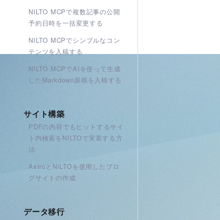
NILTO MCPで複数記事の公開
予約日時を一括変更する
NILTO MCPでシンプルなコン
テンツを入稿する
NILTO MCPでAIを使って生成
したMarkdown原稿を入稿する
サイト構築
PDFの内容でもヒットするサイ
ト内検索をNILTOで実装する方
法
AstroとNILTOを使用したブロ
グサイトの作成
データ移行