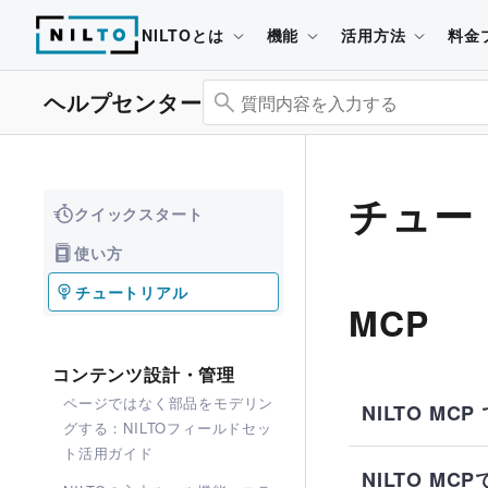
NILTOとは
機能
活用方法
料金
ヘルプセンター
チュー
クイックスタート
使い方
チュートリアル
MCP
コンテンツ設計・管理
ページではなく部品をモデリン
NILTO M
グする：NILTOフィールドセッ
ト活用ガイド
NILTO M