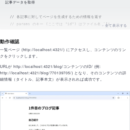
p
 small {

記事データを取得
color
: 
#777
;

// 各記事に対してページを生成するための情報を返す
</
style
>
// params のキー (ここでは "id") はファイル名 `[i
全て表示する
d].astro` と一致させる
// params の値は文字列である必要があるため、数値の _id 
動作確認
を toString() で変換
一覧ページ (http://localhost:4321/) にアクセスし、コンテンツのリン
return
 contents.
map
(
(
content: any
) =>
 {

クをクリックします。
return
 {

URLが http://localhost:4321/blog/コンテンツのID/ (例:
params
: { 
id
: content.
_id
.
toString
() }, 
// 
http://localhost:4321/blog/770139705/) となり、そのコンテンツの詳
URLのパスパラメータとして使用
細情報（タイトル、記事本文）が表示されれば成功です。
props
: { content }, 
// ページコンポーネントに記
事データ全体を渡す
    };

  });

}

// getStaticPaths の props で渡された content を取得