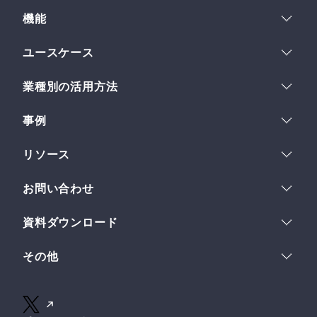
料金プラン
font-size
: 
2.2em
;

セキュリティ
機能
  }

コスト最適化
機能一覧
.content-body
 {

ユースケース
フィールド
margin-top
: 
2em
;

ヘッドレスCMSとは
多言語サイト
フィールドセット
margin-bottom
: 
2em
;

業種別の活用方法
ストーリーとビジョン
イントラネット
フレキシブルテキスト
line-height
: 
1.7
;

デザイン
IPコンテンツホルダー
LP運用
  }

組織とスペース
事例
金融企業
複数サイトの一元管理
.content-body
p
,

サブスペース
ロードマップ
事例一覧
教育・研究機関
リソース
.content-body
ul
,

Developer API
事例インタビュー
総合メーカー
.content-body
ol
 {

ワークフロー
ヘルプセンター
お問い合わせ
margin-bottom
: 
1em
;

Webhook
クイックスタート
  }

導入について
使い方
資料ダウンロード
.content-body
h2
 {

業務提携について
チュートリアル
font-size
: 
1.8em
;

資料一覧
その他のお問い合わせ
特別インタビュー
その他
margin-top
: 
1.5em
;

サービス紹介資料
APIリファレンス
margin-bottom
: 
0.7em
;

ログイン
初期構築プラン紹介資料
お知らせ
  }

無料ではじめる
AI活用術39選
NILTOナレッジ
.content-body
h3
 {
