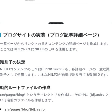
</
ul
>
      ) : (

<
p
>
記事がありません。
</
p
>
      )

    }

ブログサイトの実装（ブログ記事詳細ページ）
</
main
>
</
Layout
>
一覧ページからリンクされる各コンテンツの詳細ページを作成します。
ここではURLのパスにNILTOの _id を使用します。
<
style
>
識別子の決定
main
 {

margin
: auto;

NILTOコンテンツの _id (例: 770139705) を、各詳細ページの一意な識
別子として使用します。これはNILTOが自動で割り当てる数値IDです。
padding
: 
1.5rem
;

max-width
: 
80ch
;

動的ルートファイルの作成
  }

h1
 {

src/pages/blog/ というディレクトリを作成し、その中に [id].astro と
font-size
: 
2.5rem
;

いう名前のファイルを作成します。
font-weight
: 
700
;

src/pages/blog/[id].astro
margin-bottom
: 
1rem
;
