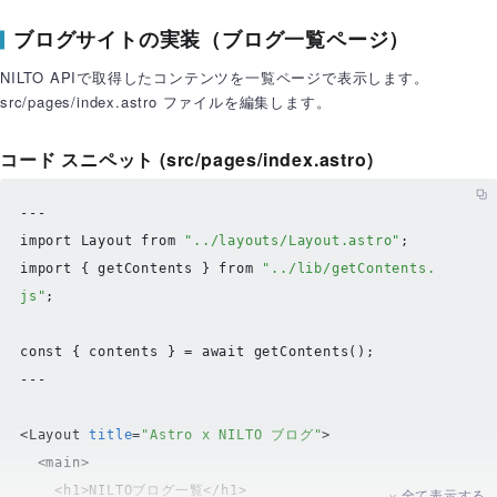
// NILTO APIのエンドポイントURL
ブログサイトの実装（ブログ一覧ページ）
const
 modelId = 
"blog"
; 
// NILTOで作成したモデルの
ID
NILTO APIで取得したコンテンツを一覧ページで表示します。
const
 apiUrl = 
`https://cms-api.nilto.com/v1/c
src/pages/index.astro ファイルを編集します。
ontents/?model=
${modelId}
&order=-_published_at`
;

コード スニペット (src/pages/index.astro)
try
 {

const
 response = 
await
fetch
(apiUrl, {

headers
: requestHeader,

import
Layout
from
"../layouts/Layout.astro"
    });

import
 { getContents } 
from
"../lib/getContents.
js"
;

const
 data = 
await
 response.
json
(); 
// 型アサ
ーションを削除
const
 { contents } = 
await
getContents
();

return
 { 
contents
: data.
data
 }; 
// APIレスポン
---

スの構造に合わせて "data.data" を返す
<
Layout
title
=
"Astro x NILTO ブログ"
>
  } 
catch
 (error) {

<
main
>
console
.
error
(
"Failed to fetch contents:"
, e
<
h1
>
NILTOブログ一覧
</
h1
>
全て表示する