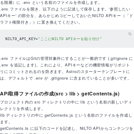
る階層）に .env という名前のファイルを作成します。
.env ファイルを開き、以下のように記述して保存します。'参照したい
APIキー' の部分を、あらかじめコピーしておいたNILTO APIキー（「ド
ラフト権限付き」）に置き換えてください。
NILTO_API_KEY
=
"ここにNILTO APIキーを貼り付け"
.env ファイルはGitの管理対象外にすることが一般的です (.gitignore に
.env を追記します)。これにより、APIキーなどの機密情報がリポジト
リにコミットされるのを防ぎます。Astroのスターターテンプレートに
は、デフォルトで .env が .gitignore に含まれていることが多いです。
API取得ファイルの作成(src > lib > getContents.js)
プロジェクト内の src ディレクトリの中に lib という名前の新しいディ
レクトリを作成します。
lib ディレクトリの中に getContents.js という名前のファイルを作成し
ます。
getContents.ts に以下のコードを記述し、NILTO APIからコンテンツを