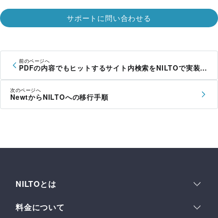
        (

サポートに問い合わせる
<
div
set:html
=
{content.article}
 />
 // 
set:html にフレキシブルテキストの内容をセット

        )

      }

前のページへ
PDFの内容でもヒットするサイト内検索をNILTOで実装する方法
</
div
>
<
a
href
=
"/"
>
← NILTOブログ一覧へ戻る
</
a
>
次のページへ
</
article
>
NewtからNILTOへの移行手順
</
Layout
>
<
style
>
article
 {

padding
: 
20px
;

max-width
: 
720px
;

margin
: 
0
 auto;

NILTOとは
  }

h1
 {

運用体験
料金について
margin-bottom
: 
0.5em
;

多数ウェブサイト管理