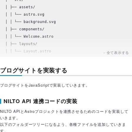
│ ├── assets/

│ │ └── astro
.svg
│ │ └── 
background
.svg
│ ├── components/

│ │ └── Welcome
.astro
│ ├── layouts/

│ │ └── Layout
.astro
全て表示する
│ └── pages/

│ └── index
.astro
ブログサイトを実装する
├── 
.gitignore
├── astro
.config
.mjs
ブログサイトをJavaScriptで実装していきます。
├── package-lock
.json
├── package
.json
NILTO API 連携コードの実装
├── README
.md
└── tsconfig
.json
NILTO APIとAstroプロジェクトを連携させるためのコードを実装して
いきます。
以下のフォルダーツリーになるよう、各種ファイルを追加していきま
す。