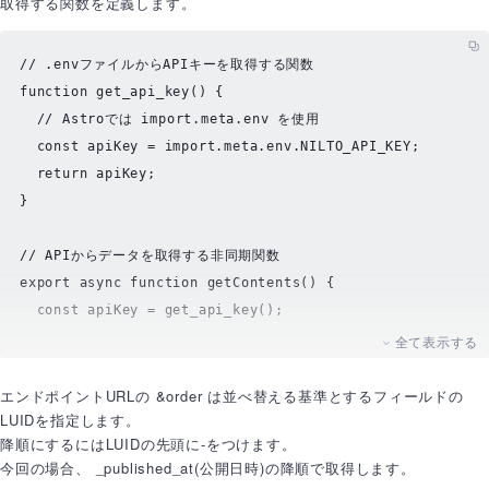
取得する関数を定義します。
// .envファイルからAPIキーを取得する関数
function
get_api_key
(
) {

// Astroでは import.meta.env を使用
const
 apiKey = 
import
.
meta
.
env
.
NILTO_API_KEY
;

return
 apiKey;

}

// APIからデータを取得する非同期関数
export
async
function
getContents
(
) {

const
 apiKey = 
get_api_key
();

全て表示する
const
 requestHeader = 
new
Headers
();

  requestHeader.
set
(
"Content-Type"
, 
"applicatio
エンドポイントURLの &order は並べ替える基準とするフィールドの
LUIDを指定します。
n/json"
);

降順にするにはLUIDの先頭に-をつけます。
  requestHeader.
set
(
"X-Nilto-Api-Key"
, apiKey);

今回の場合、 _published_at(公開日時)の降順で取得します。