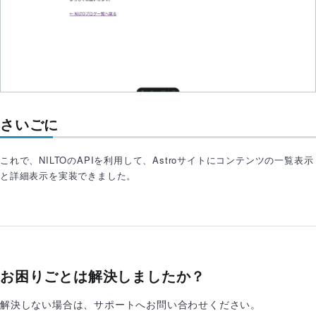
const
 { content } = 
Astro
.
props
;

---

<
Layout
title
=
{content.title}
>
<
article
>
<
h1
>
{content.title}
</
h1
>
<
p
>
さいごに
<
small
        >
公開日: {

これで、NILTOのAPIを利用して、Astroサイトにコンテンツの一覧表示
          content._published_at

と詳細表示を実装できました。
            ? new Date(content._published_at).to
LocaleDateString()

            : "未公開"

        }</small

      >

お困りごとは解決しましたか？
</
p
>
<
div
class
=
"content-body"
>
解決しない場合は、サポートへお問い合わせください。
      {
