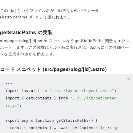
  }

この [id] というファイル名が、動的なURLパラメータ
ul
 {

(Astro.params.id) として扱われます。
list-style
: none;

padding
: 
0
;

getStaticPaths の実装
  }

src/pages/blog/[id].astro ファイル内で getStaticPaths 関数をエクス
li
 {

ポートします。この関数はビルド時に実行され、Astroにどの詳細ペー
padding
: 
0.5rem
0
;

ジを生成すべきかを伝えます。
border-bottom
: 
1px
 solid 
#eee
;

  }

コード スニペット (src/pages/blog/[id].astro)
li
a
 {

font-size
: 
1.25rem
;

text-decoration
: none;

import
Layout
from
"../../layouts/Layout.astro"
color
: 
#333
;

import
 { getContents } 
from
"../../lib/getConten
  }

ts.js"
;

li
a
:hover
 {

text-decoration
: underline;

export
async
function
getStaticPaths
(
) {

  }

const
 { contents } = 
await
getContents
(); 
// 全