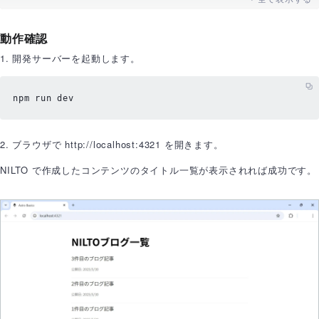
rror);

    {

return
 { 
contents
: [] }; 
// エラー時は空の配列を
      contents && contents.length > 0 ? (

動作確認
返す
<
ul
>
1. 開発サーバーを起動します。
  }

          {contents.map((content: any) => (

}
<
li
>
npm run dev
<
a
href
=
{
`/
blog
/${
content._id
}/`}>
{content.title}
</
a
>
<
p
>
2. ブラウザで http://localhost:4321 を開きます。
<
small
>
NILTO で作成したコンテンツのタイトル一覧が表示されれば成功です。
                  公開日:{" "}

                  {content._published_at

                    ? new Date(content._publishe
d_at).toLocaleDateString()

                    : "未公開"}

</
small
>
</
p
>
</
li
>
          ))}
