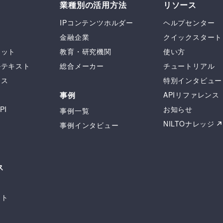
業種別の活用方法
リソース
IPコンテンツホルダー
ヘルプセンター
金融企業
クイックスタート
セット
教育・研究機関
使い方
ルテキスト
総合メーカー
チュートリアル
ース
特別インタビュー
ス
事例
APIリファレンス
PI
お知らせ
事例一覧
ー
NILTOナレッジ
事例インタビュー
ス
ト
ット