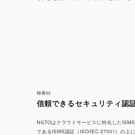
特長02
信頼できるセキュリティ認
NILTOはクラウドサービスに特化したISM
であるISMS認証（ISO/IEC 270