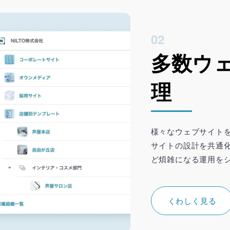
02
多数ウ
理
様々なウェブサイト
サイトの設計を共通
ど煩雑になる運用を
くわしく見る